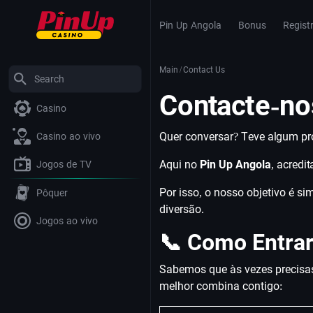
Pin Up Angola
Bonus
Regist
Main
/
Contact Us
Contacte-no
Casino
Quer conversar? Teve algum p
Casino ao vivo
Aqui no
Pin Up Angola
, acredi
Jogos de TV
Por isso, o nosso objetivo é s
Pôquer
diversão.
Jogos ao vivo
📞 Como Entrar
Sabemos que às vezes precisas 
melhor combina contigo: