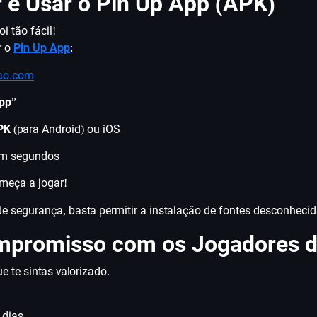
 e Usar o Pin Up App (APK)
i tão fácil!
r o
Pin Up App
:
ao.com
pp
”
PK
(para Android) ou iOS
 em segundos
meça a jogar!
de segurança, basta permitir a instalação de fontes desconheci
mpromisso com os Jogadores d
e te sintas valorizado.
 dias