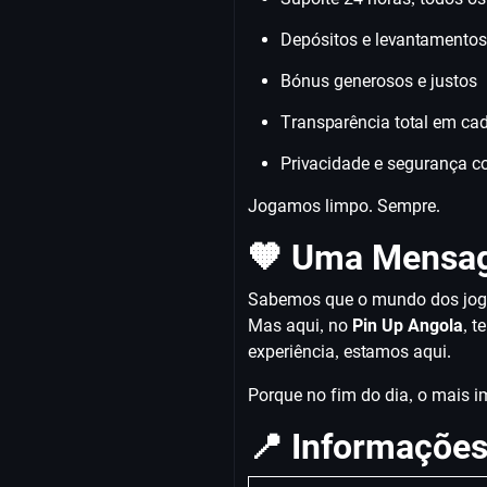
Depósitos e levantamentos
Bónus generosos e justos
Transparência total em ca
Privacidade e segurança c
Jogamos limpo. Sempre.
🧡 Uma Mensag
Sabemos que o mundo dos jog
Mas aqui, no
Pin Up Angola
, t
experiência, estamos aqui.
Porque no fim do dia, o mais 
📍 Informações