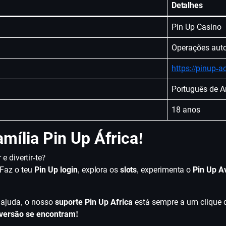
Detalhes
Pin Up Casino
Operações auto
https://pinup-
Português de A
18 anos
amília Pin Up África!
e divertir-te?
Faz o teu
Pin Up login
, explora os
slots
, experimenta o
Pin Up Av
 ajuda, o nosso
suporte Pin Up Africa
está sempre a um clique d
iversão se encontram!