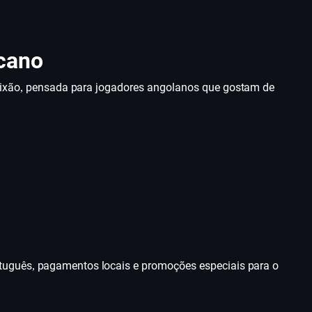
icano
aixão, pensada para jogadores angolanos que gostam de
uguês, pagamentos locais e promoções especiais para o