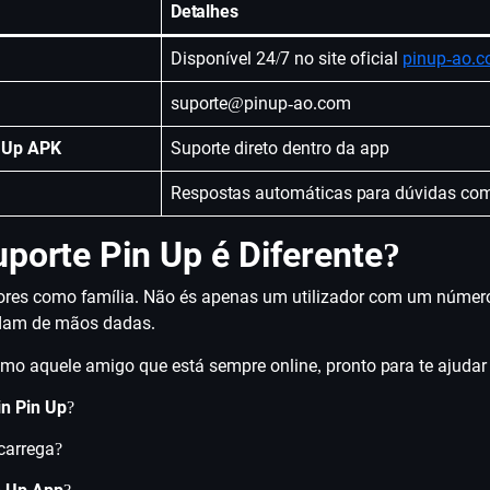
Detalhes
Disponível 24/7 no site oficial
pinup-ao.
suporte@pinup-ao.com
n Up APK
Suporte direto dentro da app
Respostas automáticas para dúvidas co
porte Pin Up é Diferente?
ores como família. Não és apenas um utilizador com um númer
ndam de mãos dadas.
o aquele amigo que está sempre online, pronto para te ajudar a
in Pin Up
?
carrega?