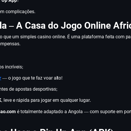
n Up App
?
sem complicações.
la – A Casa do Jogo Online Afr
o que um simples casino online. É uma plataforma feita com p
ompensas.
s incríveis;
r
— o jogo que te faz voar alto!
tes de apostas desportivas;
K
, leve e rápida para jogar em qualquer lugar.
-ao.com
é totalmente adaptado a Angola — com suporte em port