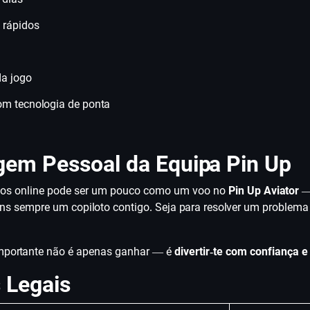
 rápidos
da jogo
om tecnologia de ponta
em Pessoal da Equipa Pin Up
os online pode ser um pouco como um voo no
Pin Up Aviator
— 
ens sempre um copiloto contigo. Seja para resolver um problema
importante não é apenas ganhar — é
divertir-te com confiança e 
 Legais