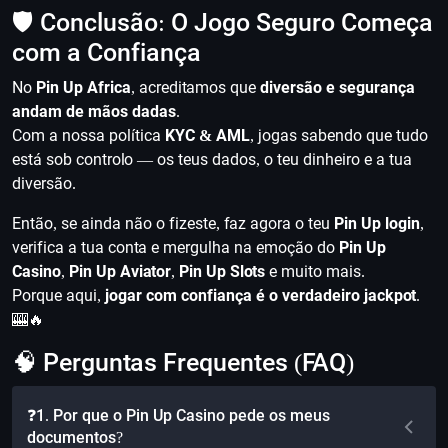
🛡️ Conclusão: O Jogo Seguro Começa
com a Confiança
No
Pin Up Africa
, acreditamos que
diversão e segurança
andam de mãos dadas
.
Com a nossa política
KYC & AML
, jogas sabendo que tudo
está sob controlo — os teus dados, o teu dinheiro e a tua
diversão.
Então, se ainda não o fizeste, faz agora o teu
Pin Up login
,
verifica a tua conta e mergulha na emoção do
Pin Up
Casino
,
Pin Up Aviator
,
Pin Up Slots
e muito mais.
Porque aqui,
jogar com confiança é o verdadeiro jackpot
.
🎰🔥
🧠 Perguntas Frequentes (FAQ)
❓1. Por que o Pin Up Casino pede os meus
documentos?