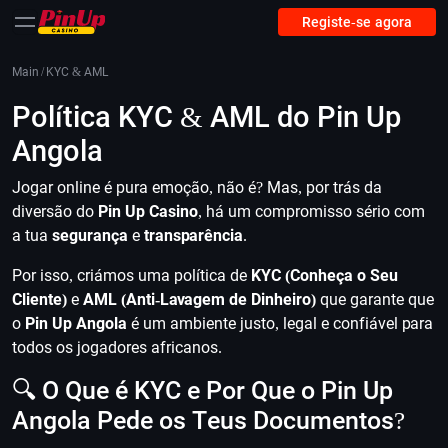
Registe-se agora
Main
/
KYC & AML
Política KYC & AML do Pin Up
Angola
Jogar online é pura emoção, não é? Mas, por trás da
diversão do
Pin Up Casino
, há um compromisso sério com
a tua
segurança
e
transparência
.
Por isso, criámos uma política de
KYC (Conheça o Seu
Cliente)
e
AML (Anti-Lavagem de Dinheiro)
que garante que
o
Pin Up Angola
é um ambiente justo, legal e confiável para
todos os jogadores africanos.
🔍 O Que é KYC e Por Que o Pin Up
Angola Pede os Teus Documentos?