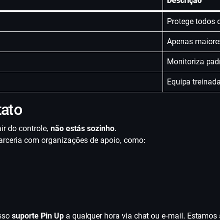
Descrição
Protege todos 
Apenas maiore
Monitoriza pad
Equipa treinad
tato
ir do controle,
não estás sozinho
.
arceria com organizações de apoio, como:
sso
suporte Pin Up
a qualquer hora via chat ou e-mail. Estamos 