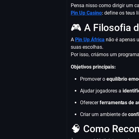
Pensa nisso como dirigir um c
Pin Up Casino
: define os teus 
🎮 A Filosofia 
A
Pin Up África
não é apenas u
suas escolhas.
Por isso, criámos um program
Objetivos principais:
Promover o
equilíbrio emo
Ajudar jogadores a
identif
Oferecer
ferramentas de a
Criar um ambiente de
conf
🧠 Como Recon