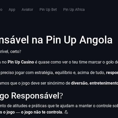
ro
App
Aviator
Pin Up Bet
Pin Up Africa
sável na Pin Up Angola
ível, certo?
a no
Pin Up Casino
é quase como ver o teu time marcar o golo d
reciso jogar com estratégia, equilíbrio e, acima de tudo,
respo
tamos que o jogo deve ser sinónimo de
diversão, entretenimento
ogo Responsável?
to de atitudes e práticas que te ajudam a manter o controle s
as o jogo — o jogo não te controla
. 💪