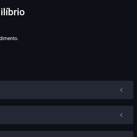
líbrio
ndimento.