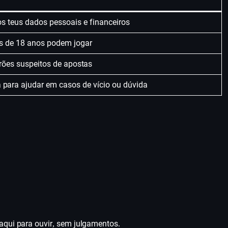
os teus dados pessoais e financeiros
s de 18 anos podem jogar
rões suspeitos de apostas
a para ajudar em casos de vício ou dúvida
aqui para ouvir, sem julgamentos.